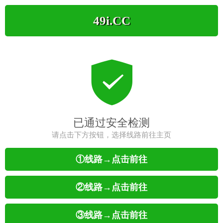
49i.CC
已通过安全检测
请点击下方按钮，选择线路前往主页
①线路→点击前往
②线路→点击前往
③线路→点击前往